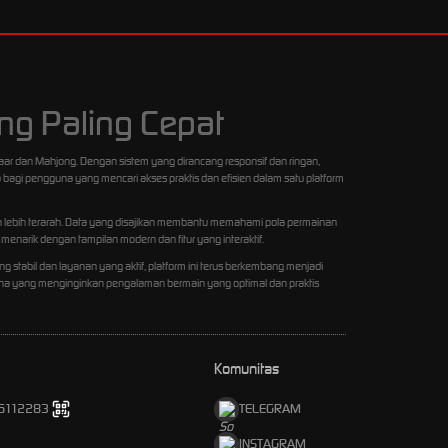
ng Paling Cepat
zaar dan Mahjong. Dengan sistem yang dirancang responsif dan ringan,
bagi pengguna yang mencari akses praktis dan efisien dalam satu platform
lebih terarah. Data yang disajikan membantu memahami pola permainan
enarik dengan tampilan modern dan fitur yang interaktif.
abil dan layanan yang aktif, platform ini terus berkembang menjadi
ngguna yang menginginkan pengalaman bermain yang optimal dan praktis
Komunitas
6112283
TELEGRAM
INSTAGRAM