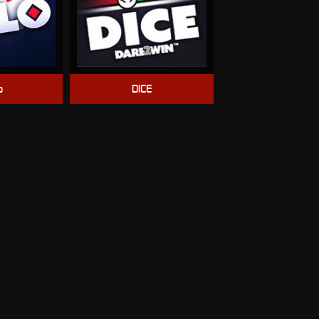
o
DICE