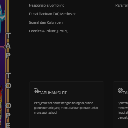
Responsible Gambling
Referral
Pusat Bantuan FAQ Mesinslot
Syarat dan Ketentuan
Cookies & Privacy Policy
TAP TO OPEN
TARUHAN SLOT
TA
Penyedia slot online dengan beragam pilihan
Sportsb
game menarik yang memudahkan pemain untuk
menawar
mencapai jackpot
tinggi,
banyak 