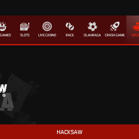
 GAMES
SLOTS
LIVE CASINO
RACE
OLAHRAGA
CRASH GAME
ARC
HACKSAW