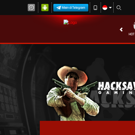
Main di Telegram
HOT