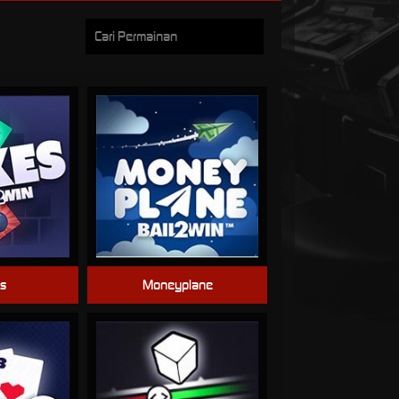
s
Moneyplane