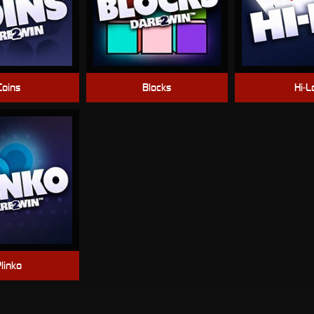
Coins
Blocks
Hi-L
linko