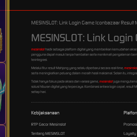
MESINSLOT: Link Login Game Iconbazaar Result 
MESINSLOT: Link Login 
mesinslot
hadir sebagai platform digital yang memberikan kemudahan akses 
pengguna dapat masuk tanpa hambatan serta menikmati pengalaman bermain 
terintegrasi.
Melalui fitur result Mahjong yang selalu diperbarui secara real-time,
mesinslo
serta meningkatkan peluang dalam meraih hasil maksimal. Selain itu, inte
Tidak hanya fokus pada akses dan variasi game,
mesinslot
juga mengutamaka
solusi hiburan digital yang terpercaya. Kombinasi antara login cepat, re
setiap hari.
Kebijaksanaan
Platfo
RTP Gacor Mesinslot
Promos
Tentang MESINSLOT
Loyalty