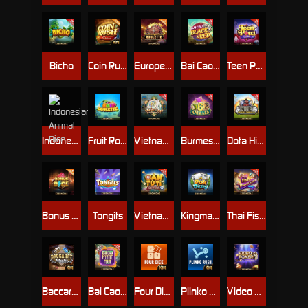
Bicho
Coin Rush Deluxe
European Roulette
Bai Cao Black & Red
Teen Patti Versus
Indonesian Animal Dice
Fruit Roulette
Vietnam Fish Prawn Crab
Burmese 6 Animals
Dota Hi-Lo
Bonus Dice
Tongits
Vietnam Rock Paper Scissors
Kingmaker Pok Deng
Thai Fish Prawn Crab GO!
Baccarat: Multi
Bai Cao Mystic Four
Four Dice
Plinko Rush
Video Poker