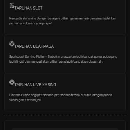
TARUHAN SLOT
Penyedia slot online dengan beragam pilihan game menarik yang memudahkan
pemain untuk mencapai jackpot
TARUHAN OLAHRAGA
Sportsbook Gaming Platform Terbaik menawarkan lebih banyak game, odds yang
lebih tinggi, dan menyediakan pilihan yang lebih banyak untuk pemain.
TARUHAN LIVE KASINO
Platform Pilihan bagi perusahaan-perusahaan terbaik di dunia, dengan pilihan
variasi game terbanyak