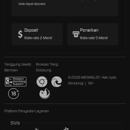
tidak dapat diproses
Deposit
Penarikan
Rata-rata 2 Menit
Rata-rata 5 Menit
Tanggung Jawab
Browser Yang
Bermain
Didukung
©2026 MESINSLOT. Hak cipta
dilindungi | 18+
Platform Penyedia Layanan
Slots