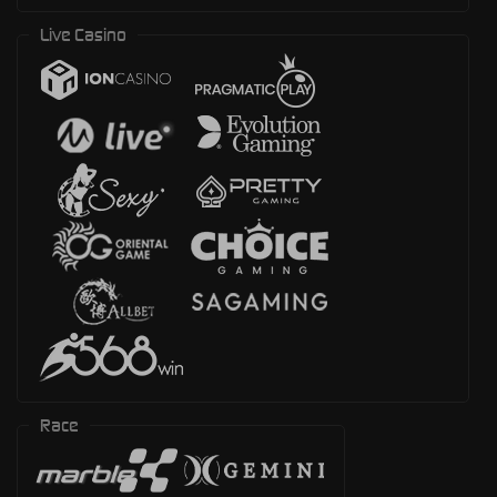
Live Casino
Race