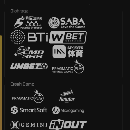
Olahraga
Crash Game