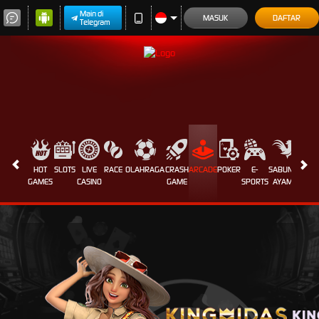
Main di
MASUK
DAFTAR
Telegram
HOT
SLOTS
LIVE
RACE
OLAHRAGA
CRASH
ARCADE
POKER
E-
SABUNG
PROM
GAMES
CASINO
GAME
SPORTS
AYAM