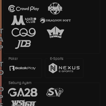
TO OPEN
Poker
E-Sports
Sabung Ayam