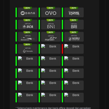
* Selama bank maintenance dan bank offline deposit dan penarikan