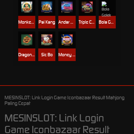
Monkey King Roulette
Pai Kang
Andar Bahar
Triple Chance
Bola Golek
Dragon Tiger 2
Sic Bo
Money Wheel Deluxe
MESINSLOT: Link Login Game Iconbazaar Result Mahjong
Paling Cepat
MESINSLOT: Link Login
Game Iconbazaar Result