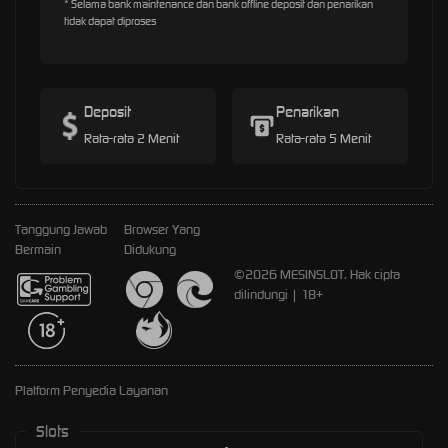
* Selama bank maintenance dan bank offline deposit dan penarikan
tidak dapat diproses
Deposit
Penarikan
Rata-rata 2 Menit
Rata-rata 5 Menit
Tanggung Jawab
Browser Yang
Bermain
Didukung
©2026 MESINSLOT. Hak cipta
dilindungi | 18+
Platform Penyedia Layanan
Slots