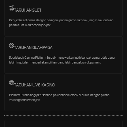
TARUHAN SLOT
Penyedia slot online dengan beragam pilihan game menarik yang memudahkan
pemain untuk mencapai jackpot
TARUHAN OLAHRAGA
Sportsbook Gaming Platform Terbaik menawarkan lebih banyak game, odds yang
lebih tinggi, dan menyediakan pilihan yang lebih banyak untuk pemain.
TARUHAN LIVE KASINO
Platform Pilihan bagi perusahaan-perusahaan terbaik di dunia, dengan pilihan
variasi game terbanyak