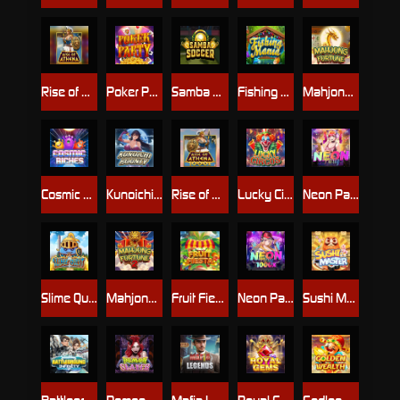
Rise of Athena
Poker Party
Samba Soccer
Fishing Mania
Mahjong Fortune
Cosmic Riches
Kunoichi Bounty
Rise of Athena 1000
Lucky Circus
Neon Party
Slime Quest
Mahjong Fortune 2
Fruit Fiesta
Neon Party 1000
Sushi Master