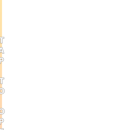
TO OPEN