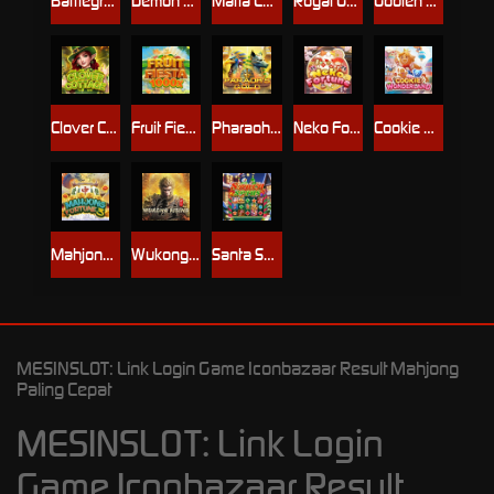
Battleground Infinity
Demon Slayer
Mafia Legends
Royal Gems
Godlen Wealth
Clover Cottage
Fruit Fiesta 1000
Pharaoh's Gold
Neko Fortune
Cookie Wonderland
Mahjong Fortune 3
Wukong Rising
Santa Spins
MESINSLOT: Link Login Game Iconbazaar Result Mahjong
Paling Cepat
MESINSLOT: Link Login
Game Iconbazaar Result