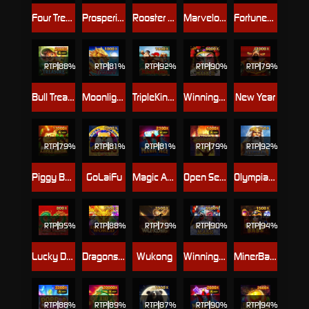
Four Treasures
Prosperity Tiger
Rooster In Love
MarvelousIV
FortuneHorse
RTP
88%
RTP
81%
RTP
92%
RTP
90%
RTP
79%
Bull Treasure
Moonlight Treasure
TripleKingKong
Winning Mask II
New Year
RTP
79%
RTP
81%
RTP
81%
RTP
79%
RTP
92%
Piggy Bank
GoLaiFu
Magic Ace
Open Sesame Mega
Olympian Temple
RTP
95%
RTP
88%
RTP
79%
RTP
90%
RTP
94%
Lucky Dragons
DragonsWorld
Wukong
Winning Mask
MinerBabe
RTP
88%
RTP
89%
RTP
87%
RTP
90%
RTP
94%