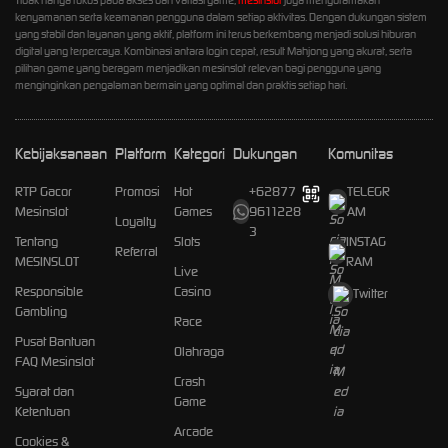
kenyamanan serta keamanan pengguna dalam setiap aktivitas. Dengan dukungan sistem
yang stabil dan layanan yang aktif, platform ini terus berkembang menjadi solusi hiburan
digital yang terpercaya. Kombinasi antara login cepat, result Mahjong yang akurat, serta
pilihan game yang beragam menjadikan mesinslot relevan bagi pengguna yang
menginginkan pengalaman bermain yang optimal dan praktis setiap hari.
Kebijaksanaan
Platform
Kategori
Dukungan
Komunitas
RTP Gacor
Promosi
Hot
+62877
TELEGR
Mesinslot
Games
9611228
AM
Loyalty
3
Tentang
Slots
INSTAG
Referral
MESINSLOT
RAM
Live
Responsible
Casino
Twitter
Gambling
Race
Pusat Bantuan
Olahraga
FAQ Mesinslot
Crash
Syarat dan
Game
Ketentuan
Arcade
Cookies &