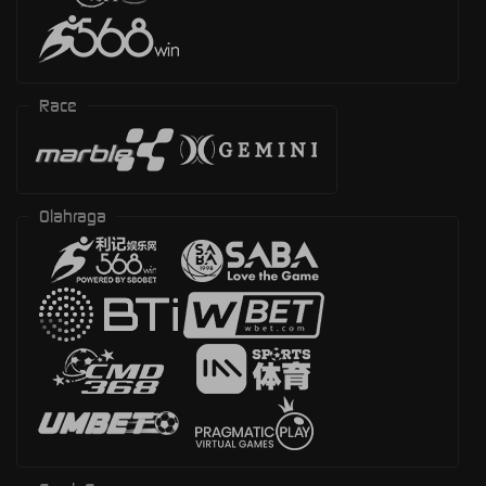
Race
Olahraga