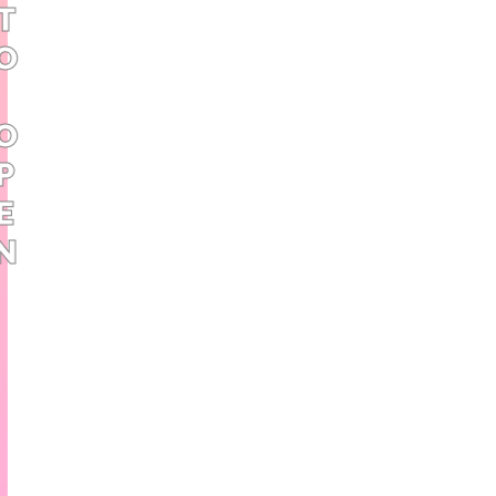
TO OPEN