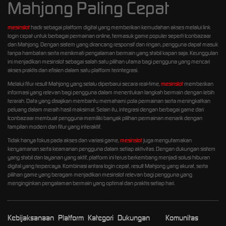
Mahjong Paling Cepat
mesinslot
hadir sebagai platform digital yang memberikan kemudahan akses melalui link
login cepat untuk berbagai permainan online, termasuk game populer seperti Iconbazaar
dan Mahjong. Dengan sistem yang dirancang responsif dan ringan, pengguna dapat masuk
tanpa hambatan serta menikmati pengalaman bermain yang stabil kapan saja. Keunggulan
ini menjadikan mesinslot sebagai salah satu pilihan utama bagi pengguna yang mencari
akses praktis dan efisien dalam satu platform terintegrasi.
Melalui fitur result Mahjong yang selalu diperbarui secara real-time,
mesinslot
memberikan
informasi yang relevan bagi pengguna dalam menentukan langkah bermain dengan lebih
terarah. Data yang disajikan membantu memahami pola permainan serta meningkatkan
peluang dalam meraih hasil maksimal. Selain itu, integrasi dengan berbagai game dari
Iconbazaar membuat pengguna memiliki banyak pilihan permainan menarik dengan
tampilan modern dan fitur yang interaktif.
Tidak hanya fokus pada akses dan variasi game,
mesinslot
juga mengutamakan
kenyamanan serta keamanan pengguna dalam setiap aktivitas. Dengan dukungan sistem
yang stabil dan layanan yang aktif, platform ini terus berkembang menjadi solusi hiburan
digital yang terpercaya. Kombinasi antara login cepat, result Mahjong yang akurat, serta
pilihan game yang beragam menjadikan mesinslot relevan bagi pengguna yang
menginginkan pengalaman bermain yang optimal dan praktis setiap hari.
Kebijaksanaan
Platform
Kategori
Dukungan
Komunitas