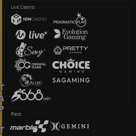
Live Casino
Race