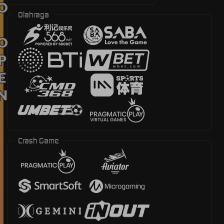
TO OPEN
Olahraga
Crash Game