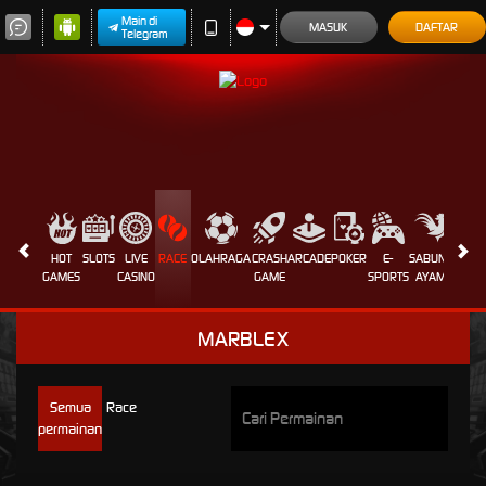
Main di
MASUK
DAFTAR
Telegram
HOT
SLOTS
LIVE
RACE
OLAHRAGA
CRASH
ARCADE
POKER
E-
SABUNG
PROM
GAMES
CASINO
GAME
SPORTS
AYAM
MARBLEX
Semua
Race
permainan