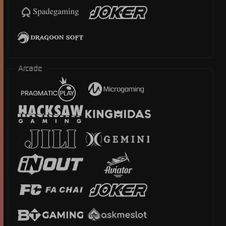
Arcade