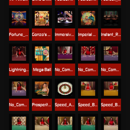
Fortune_Wheel
Gonzo's Treasure Map
Immersive_Roulette
Imperial Quest
Instant_Roulette
Lightning_Baccarat
Mega Ball
No_Comm_Baccarat
No_Comm_Speed_Baccarat_A
No_Comm_Speed_Baccarat_B
No_Comm_Speed_Baccarat_C
Prosperity Tree Baccarat
Speed_Auto_Roulette
Speed_Baccarat_A
Speed_Baccarat_B