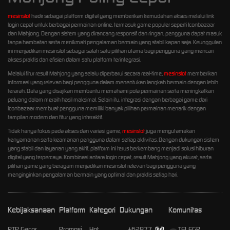
mesinslot
hadir sebagai platform digital yang memberikan kemudahan akses melalui link
login cepat untuk berbagai permainan online, termasuk game populer seperti Iconbazaar
dan Mahjong. Dengan sistem yang dirancang responsif dan ringan, pengguna dapat masuk
tanpa hambatan serta menikmati pengalaman bermain yang stabil kapan saja. Keunggulan
ini menjadikan mesinslot sebagai salah satu pilihan utama bagi pengguna yang mencari
akses praktis dan efisien dalam satu platform terintegrasi.
Melalui fitur result Mahjong yang selalu diperbarui secara real-time,
mesinslot
memberikan
informasi yang relevan bagi pengguna dalam menentukan langkah bermain dengan lebih
terarah. Data yang disajikan membantu memahami pola permainan serta meningkatkan
peluang dalam meraih hasil maksimal. Selain itu, integrasi dengan berbagai game dari
Iconbazaar membuat pengguna memiliki banyak pilihan permainan menarik dengan
tampilan modern dan fitur yang interaktif.
Tidak hanya fokus pada akses dan variasi game,
mesinslot
juga mengutamakan
kenyamanan serta keamanan pengguna dalam setiap aktivitas. Dengan dukungan sistem
yang stabil dan layanan yang aktif, platform ini terus berkembang menjadi solusi hiburan
digital yang terpercaya. Kombinasi antara login cepat, result Mahjong yang akurat, serta
pilihan game yang beragam menjadikan mesinslot relevan bagi pengguna yang
menginginkan pengalaman bermain yang optimal dan praktis setiap hari.
Kebijaksanaan
Platform
Kategori
Dukungan
Komunitas
RTP Gacor
Promosi
Hot
+62877
TELEGR