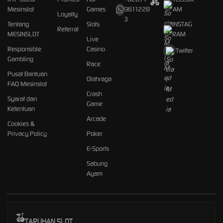
Mesinslot
Games
9611228
AM
Loyalty
3
Tentang
Slots
INSTAG
Referral
MESINSLOT
RAM
Live
Responsible
Casino
Twitter
Gambling
Race
Pusat Bantuan
Olahraga
FAQ Mesinslot
Crash
Syarat dan
Game
Ketentuan
Arcade
Cookies &
Privacy Policy
Poker
E-Sports
Sabung
Ayam
TARUHAN SLOT