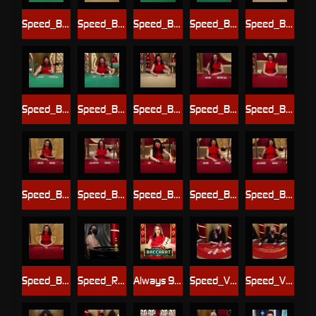
Speed_Baccarat_C
Speed_Baccarat_D
Speed_Baccarat_E
Speed_Baccarat_F
Speed_Baccarat_G
Speed_Baccarat_H
Speed_Baccarat_I
Speed_Baccarat_J
Speed_Baccarat_k
Speed_Baccarat_L
Speed_Baccarat_N
Speed_Baccarat_O
Speed_Baccarat_P
Speed_Baccarat_Q
Speed_Baccarat_R
Speed_Baccarat_S
Speed_Roulette
Always 9 Baccarat
Speed_VIP_Blackjack_A
Speed_VIP_Blackjack_B