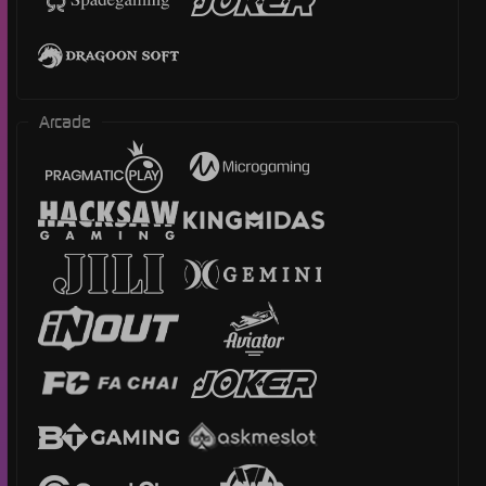
Arcade