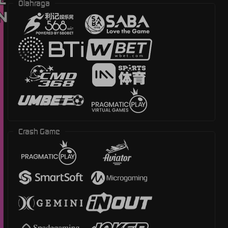
Olahraga
Crash Game