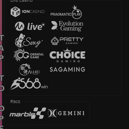
Live Casino
TO OPEN
Race