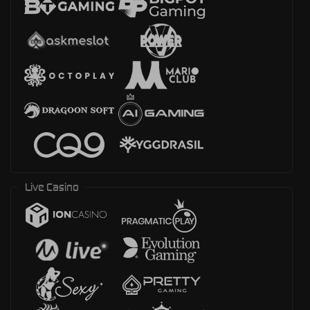
Live Casino