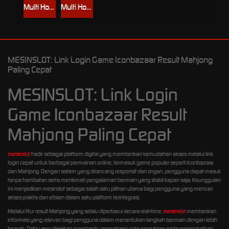
Multi Hot 5 Wild
Multi Hot Wild Ways
MESINSLOT: Link Login Game Iconbazaar Result Mahjong
Paling Cepat
MESINSLOT: Link Login
Game Iconbazaar Result
Mahjong Paling Cepat
mesinslot
hadir sebagai platform digital yang memberikan kemudahan akses melalui link
login cepat untuk berbagai permainan online, termasuk game populer seperti Iconbazaar
dan Mahjong. Dengan sistem yang dirancang responsif dan ringan, pengguna dapat masuk
tanpa hambatan serta menikmati pengalaman bermain yang stabil kapan saja. Keunggulan
ini menjadikan mesinslot sebagai salah satu pilihan utama bagi pengguna yang mencari
akses praktis dan efisien dalam satu platform terintegrasi.
Melalui fitur result Mahjong yang selalu diperbarui secara real-time,
mesinslot
memberikan
informasi yang relevan bagi pengguna dalam menentukan langkah bermain dengan lebih
terarah. Data yang disajikan membantu memahami pola permainan serta meningkatkan