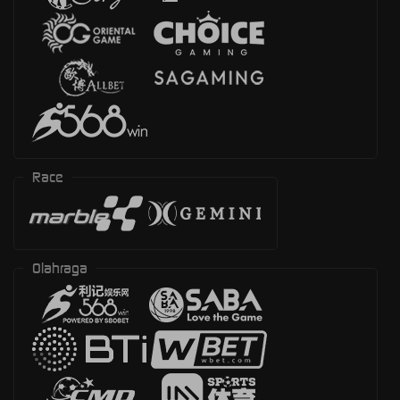
Race
Olahraga