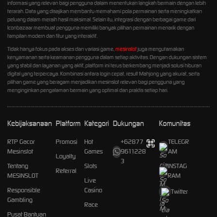
informasi yang relevan bagi pengguna dalam menentukan langkah bermain dengan lebih
terarah. Data yang disajikan membantu memahami pola permainan serta meningkatkan
peluang dalam meraih hasil maksimal. Selain itu, integrasi dengan berbagai game dari
Iconbazaar membuat pengguna memiliki banyak pilihan permainan menarik dengan
tampilan modern dan fitur yang interaktif.
Tidak hanya fokus pada akses dan variasi game,
mesinslot
juga mengutamakan
kenyamanan serta keamanan pengguna dalam setiap aktivitas. Dengan dukungan sistem
yang stabil dan layanan yang aktif, platform ini terus berkembang menjadi solusi hiburan
digital yang terpercaya. Kombinasi antara login cepat, result Mahjong yang akurat, serta
pilihan game yang beragam menjadikan mesinslot relevan bagi pengguna yang
menginginkan pengalaman bermain yang optimal dan praktis setiap hari.
Kebijaksanaan
Platform
Kategori
Dukungan
Komunitas
RTP Gacor
Promosi
Hot
+62877
TELEGR
Mesinslot
Games
9611228
AM
Loyalty
3
Tentang
Slots
INSTAG
Referral
MESINSLOT
RAM
Live
Responsible
Casino
Twitter
Gambling
Race
Pusat Bantuan