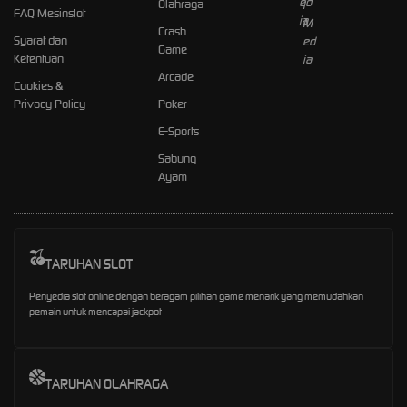
Olahraga
FAQ Mesinslot
Crash
Syarat dan
Game
Ketentuan
Arcade
Cookies &
Privacy Policy
Poker
E-Sports
Sabung
Ayam
TARUHAN SLOT
Penyedia slot online dengan beragam pilihan game menarik yang memudahkan
pemain untuk mencapai jackpot
TARUHAN OLAHRAGA