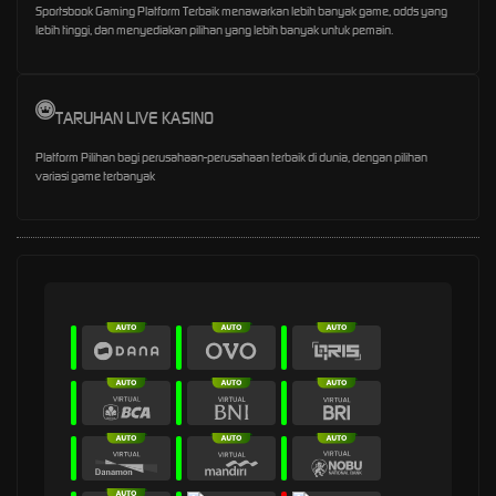
Sportsbook Gaming Platform Terbaik menawarkan lebih banyak game, odds yang
lebih tinggi, dan menyediakan pilihan yang lebih banyak untuk pemain.
TARUHAN LIVE KASINO
Platform Pilihan bagi perusahaan-perusahaan terbaik di dunia, dengan pilihan
variasi game terbanyak