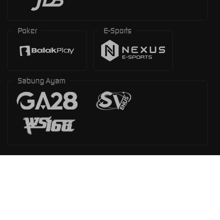
Poker
E-Sports
Sabung Ayam