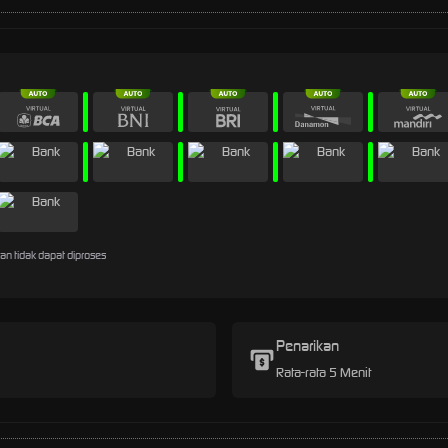
an tidak dapat diproses
Penarikan
Rata-rata 5 Menit