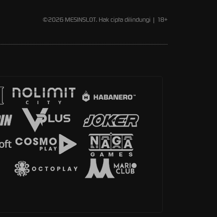
©2026 MESINSLOT. Hak cipta dilindungi | 18+