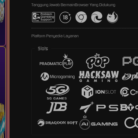
Tanggung Jawab Bermain
Browser Yang Didukung
Platform Penyedia Layanan
Slots