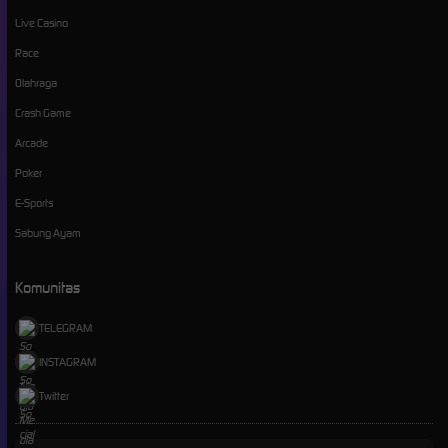
Live Casino
Race
Olahraga
Crash Game
Arcade
Poker
E-Sports
Sabung Ayam
Komunitas
TELEGRAM
INSTAGRAM
Twitter