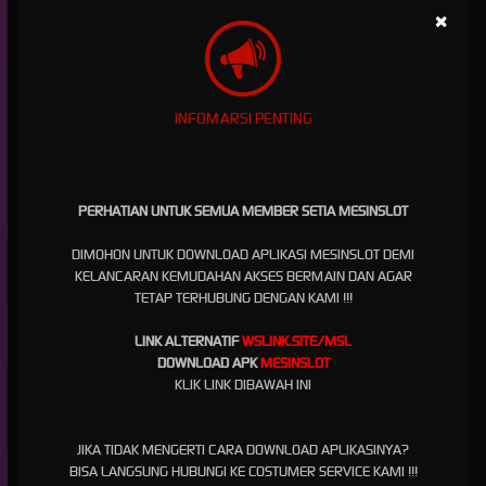
MESINSLOT: Link Login
×
Game Iconbazaar Result
Mahjong Paling Cepat
INFOMARSI PENTING
mesinslot
hadir sebagai platform digital yang memberikan kemudahan akses melalui link
login cepat untuk berbagai permainan online, termasuk game populer seperti Iconbazaar
dan Mahjong. Dengan sistem yang dirancang responsif dan ringan, pengguna dapat
masuk tanpa hambatan serta menikmati pengalaman bermain yang stabil kapan saja.
PERHATIAN UNTUK SEMUA MEMBER SETIA MESINSLOT
Keunggulan ini menjadikan mesinslot sebagai salah satu pilihan utama bagi pengguna
yang mencari akses praktis dan efisien dalam satu platform terintegrasi.
DIMOHON UNTUK DOWNLOAD APLIKASI MESINSLOT DEMI
KELANCARAN KEMUDAHAN AKSES BERMAIN DAN AGAR
Melalui fitur result Mahjong yang selalu diperbarui secara real-time,
mesinslot
memberikan
TETAP TERHUBUNG DENGAN KAMI !!!
informasi yang relevan bagi pengguna dalam menentukan langkah bermain dengan lebih
terarah. Data yang disajikan membantu memahami pola permainan serta meningkatkan
LINK ALTERNATIF
WSLINK.SITE/MSL
peluang dalam meraih hasil maksimal. Selain itu, integrasi dengan berbagai game dari
DOWNLOAD APK
MESINSLOT
Iconbazaar membuat pengguna memiliki banyak pilihan permainan menarik dengan
KLIK LINK DIBAWAH INI
tampilan modern dan fitur yang interaktif.
Tidak hanya fokus pada akses dan variasi game,
mesinslot
juga mengutamakan
kenyamanan serta keamanan pengguna dalam setiap aktivitas. Dengan dukungan sistem
JIKA TIDAK MENGERTI CARA DOWNLOAD APLIKASINYA?
yang stabil dan layanan yang aktif, platform ini terus berkembang menjadi solusi hiburan
BISA LANGSUNG HUBUNGI KE COSTUMER SERVICE KAMI !!!
digital yang terpercaya. Kombinasi antara login cepat, result Mahjong yang akurat, serta