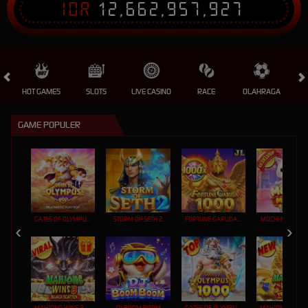
IDR
12,662,957,698
HOT GAMES
SLOTS
LIVE CASINO
RACE
OLAHRAGA
CRA
GAME POPULER
GATES OF OLYMPUS POP
STORM OF SETH 2
FORTUNE GARUDA 1000
MOCHI MANIA 1
MAHJONG WINS 3 – BLACK SCATTER
DJ BOOM BOOM
GATES OF OLYMPUS 1000