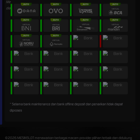
* Selama bank maintenance dan bank offline deposit dan penarikan tidak dapat
diproses
©2026 MESINSLOT menawarkan berbagai macam provider pilihan terbaik dan didukung